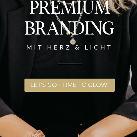
PREMIUM
BRANDING
MIT HERZ & LICHT
LET'S GO - TIME TO GLOW!